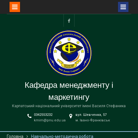
Перейти
до
facebook
вмісту
Кафедра менеджменту і
маркетингу
Карпатський національний університет імені Василя Стефаника
0342553232
вул. Шевченка, 57
kmim@pnu.edu.ua
м. Івано-Франківськ
Головна
Навчально-методична робота