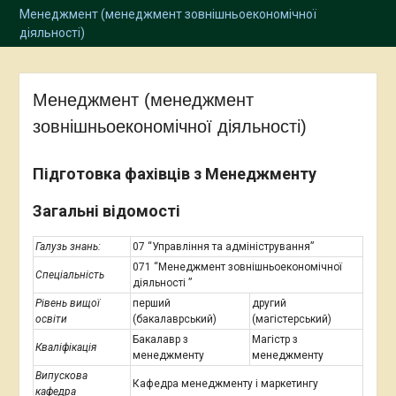
Менеджмент (менеджмент зовнішньоекономічної
діяльності)
Менеджмент (менеджмент
зовнішньоекономічної діяльності)
Підготовка фахівців з Менеджменту
Загальні відомості
Галузь знань:
07 “Управління та адміністрування”
071 “Менеджмент зовнішньоекономічної
Спеціальність
діяльності ”
Рівень вищої
перший
другий
освіти
(бакалаврський)
(магістерський)
Бакалавр з
Магістр з
Кваліфікація
менеджменту
менеджменту
Випускова
Кафедра менеджменту і маркетингу
кафедра