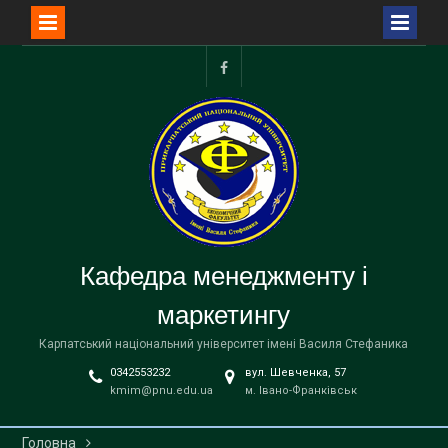
Перейти
до
facebook
вмісту
Кафедра менеджменту і
маркетингу
Карпатський національний університет імені Василя Стефаника
0342553232
вул. Шевченка, 57
kmim@pnu.edu.ua
м. Івано-Франківськ
Головна